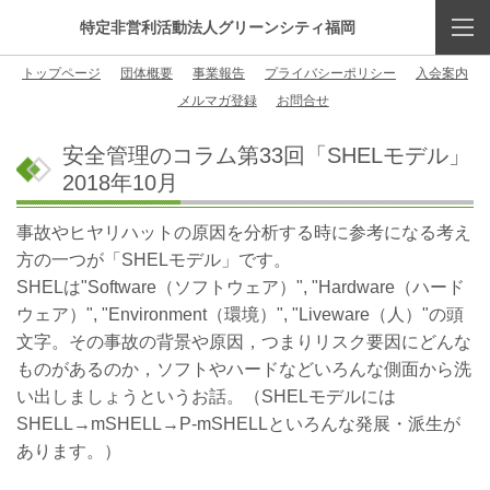
特定非営利活動法人グリーンシティ福岡
トップページ
団体概要
事業報告
プライバシーポリシー
入会案内
メルマガ登録
お問合せ
安全管理のコラム第33回「SHELモデル」
2018年10月
事故やヒヤリハットの原因を分析する時に参考になる考え
方の一つが「SHELモデル」です。
SHELは"Software（ソフトウェア）", "Hardware（ハード
ウェア）", "Environment（環境）", "Liveware（人）"の頭
文字。その事故の背景や原因，つまりリスク要因にどんな
ものがあるのか，ソフトやハードなどいろんな側面から洗
い出しましょうというお話。（SHELモデルには
SHELL→mSHELL→P-mSHELLといろんな発展・派生が
あります。）