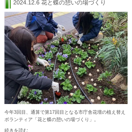
2024.12.6 花と蝶の憩いの場づくり
今年3回目、通算で第17回目となる市庁舎花壇の植え替え
ボランティア「花と蝶の憩いの場づくり」
。
続きを読む