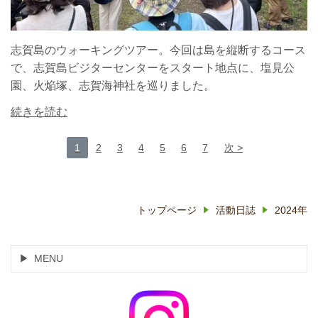
志賀島のウォーキングツアー。今回は島を縦断するコース
で、志賀島ビジターセンターをスタート地点に、塩見公
園、火焔塚、志賀海神社を巡りました。
続きを読む
1
2
3
4
5
6
7
次
トップページ
活動日誌
2024年
MENU