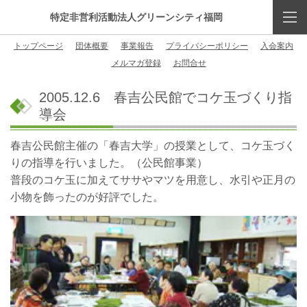
特定非営利活動法人グリーンシティ福岡
トップページ
団体概要
事業報告
プライバシーポリシー
入会案内
メルマガ登録
お問合せ
2005.12.6 春吉公民館でコケ玉づくり指
導会
春吉公民館主催の「春吉大学」の授業として、コケ玉づく
りの指導を行いました。（公民館事業）
普段のコケ玉に加えてササやマツを用意し、水引や正月の
小物を飾ったのが好評でした。