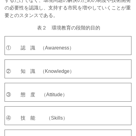
するだけでなく、環境問題の解決のための制度や技術開発
の必要性を認識し、支持する市民を増やしていくことが重
要とのスタンスである。
表２ 環境教育の段階的目的
① 認 識 （Awareness）
② 知 識 （Knowledge）
③ 態 度 （Attitude）
④ 技 能 （Skills）