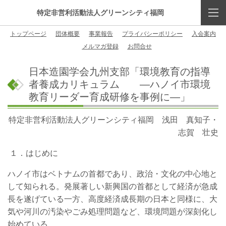
特定非営利活動法人グリーンシティ福岡
トップページ
団体概要
事業報告
プライバシーポリシー
入会案内
メルマガ登録
お問合せ
日本造園学会九州支部「環境教育の指導
者養成カリキュラム ―ハノイ市環境
教育リーダー育成研修を事例に―」
特定非営利活動法人グリーンシティ福岡 浅田 真知子・
志賀 壮史
１．はじめに
ハノイ市はベトナムの首都であり、政治・文化の中心地と
して知られる。発展著しい新興国の首都として経済が急成
長を遂げている一方、高度経済成長期の日本と同様に、大
気や河川の汚染やごみ処理問題など、環境問題が深刻化し
始めている。