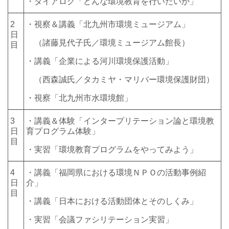
・ダイアログ「どんな環境教育を行いたいか」
2
・視察＆講義「北九州市環境ミュージアム」
日
（諸藤見代子氏／環境ミュージアム館長）
目
・講義「企業による河川環境保護活動」
（西森誠氏／タカミヤ・マリバー環境保護財団）
・視察「北九州市水環境館」
3
・講義＆体験「インタープリテーション論と環境教
日
育プログラム体験」
目
・実習「環境教育プログラムをやってみよう」
4
・講義「福岡県における環境ＮＰＯの活動事例紹
日
介」
目
・講義「日本における活動団体とそのしくみ」
・実習「会議ファシリテーション実習」