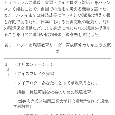
カリキュラムに講義・実習・ダイアログ（対話）をバラン
スよく組むことで、自国での活用を考える機会を設けた。
また、ハノイ市では経済成長に伴う河川や湖沼の汚染が最
も深刻であるため、日本における公害克服の歴史や、河川
の環境保全活動など、より身近に感じられる話題を提供す
ることを目的に講師や協力団体、視察先を選定した。
表３ ハノイ市環境教育リーダー育成研修カリキュラム概
要
1
・オリエンテーション
日
・アイスブレイク実習
目
・ダイアログ「あなたにとって環境教育とは」
・講義「持続可能な社会のための環境教育」
（坂井宏光氏／福岡工業大学社会環境学部社会環境
学科教授）