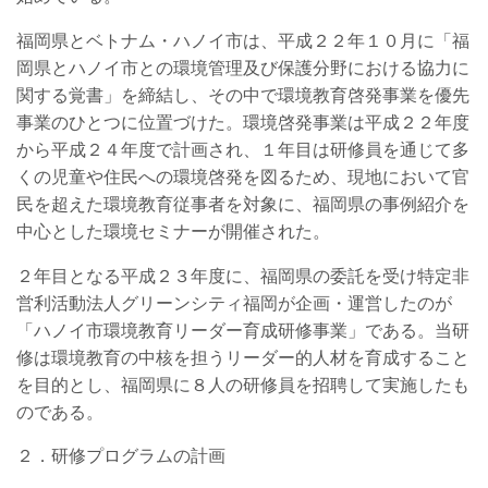
福岡県とベトナム・ハノイ市は、平成２２年１０月に「福
岡県とハノイ市との環境管理及び保護分野における協力に
関する覚書」を締結し、その中で環境教育啓発事業を優先
事業のひとつに位置づけた。環境啓発事業は平成２２年度
から平成２４年度で計画され、１年目は研修員を通じて多
くの児童や住民への環境啓発を図るため、現地において官
民を超えた環境教育従事者を対象に、福岡県の事例紹介を
中心とした環境セミナーが開催された。
２年目となる平成２３年度に、福岡県の委託を受け特定非
営利活動法人グリーンシティ福岡が企画・運営したのが
「ハノイ市環境教育リーダー育成研修事業」である。当研
修は環境教育の中核を担うリーダー的人材を育成すること
を目的とし、福岡県に８人の研修員を招聘して実施したも
のである。
２．研修プログラムの計画