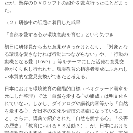
たが、既存のＤＶＤソフトの紹介を数点行ったにとどまっ
た。
（２）研修中の話題に着目した成果
「自然を愛する心が環境意識を育む」という気づき
初日に研修員から出た意見がきっかけとなり、「対象とな
る環境を愛さなければ行動につながらない」や、「行動の
動機となる愛（Love）」等をテーマにした活発な意見交
換がくり返し行われた。環境教育の指導者養成にふさわし
い本質的な意見交換ができたと考える。
日本における環境教育の段階的目標（ベオグラード憲章を
元にした整理）では「自然を愛する心の醸成」は明文化さ
れていない。しかし、ダイアログや講義内容等から「自然
を愛する心」が日本の文化や習慣の基礎になっているこ
と、さらに、講義で紹介された「自然を愛する心」「公害
の歴史」「教育における５Ｓ活動
３）
」が、日本における