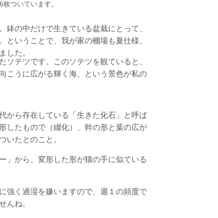
6枚ついています。
。鉢の中だけで生きている盆栽にとって、
。ということで、我が家の棚場も夏仕様、
ました。
たソテツです。
このソテツを観ていると、
向こうに広がる輝く海、という景色が私の
代から存在している「生きた化石」と呼ば
形したもので（綴化）、幹の形と葉の広が
ついたとのこと。
ー」から。変形した形が猫の手に似ている
に強く過湿を嫌いますので、週１の頻度で
せんね。