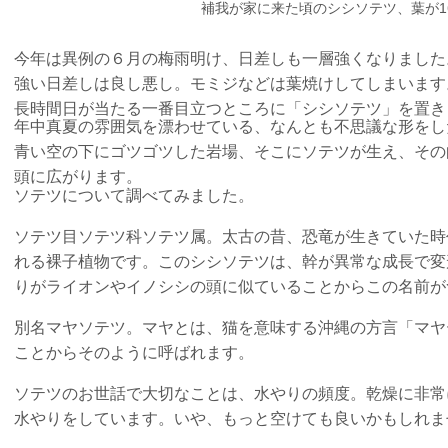
補我が家に来た頃のシシソテツ、葉が1
今年は異例の６月の梅雨明け、日差しも一層強くなりました
強い日差しは良し悪し。モミジなどは葉焼けしてしまいます
長時間日が当たる一番目立つところに「シシソテツ」を置き
年中真夏の雰囲気を漂わせている、なんとも不思議な形をし
青い空の下にゴツゴツした岩場、そこにソテツが生え、その
頭に広がります。
ソテツについて調べてみました。
ソテツ目ソテツ科ソテツ属。太古の昔、恐竜が生きていた時
れる裸子植物です。このシシソテツは、幹が異常な成長で変
りがライオンやイノシシの頭に似ていることからこの名前が
別名マヤソテツ。マヤとは、猫を意味する沖縄の方言「マヤ
ことからそのように呼ばれます。
ソテツのお世話で大切なことは、水やりの頻度。乾燥に非常
水やりをしています。いや、もっと空けても良いかもしれま