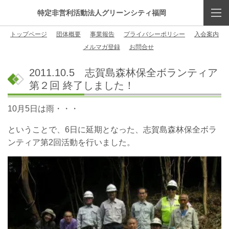
特定非営利活動法人グリーンシティ福岡
トップページ
団体概要
事業報告
プライバシーポリシー
入会案内
メルマガ登録
お問合せ
2011.10.5 志賀島森林保全ボランティア
第２回 終了しました！
10月5日は雨・・・
ということで、6日に延期となった、志賀島森林保全ボラ
ンティア第2回活動を行いました。