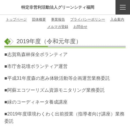
特定非営利活動法人グリーンシティ福岡
トップページ
団体概要
事業報告
プライバシーポリシー
入会案内
メルマガ登録
お問合せ
2019年度（令和元年度）
■志賀島森林保全ボランティア
■市庁舎花壇ボランティア運営
■平成31年度森の恵み体験活動等企画運営業務委託
■阿蘇エコツーリズム資源モニタリング業務委託
■緑のコーディネータ養成講座
■2019年度環境わくわく出前授業（指導者向け講座）業務
委託