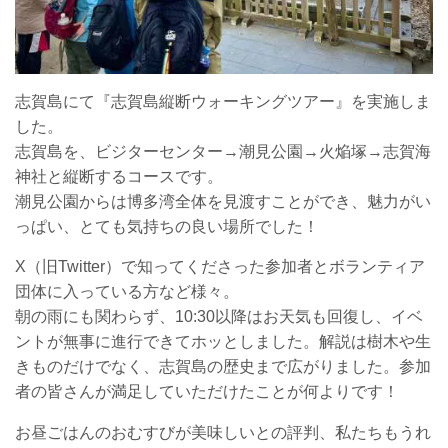
志賀島にて『志賀島縦断ウォーキングツアー』を実施しま
した。
志賀島を、ビジターセンター→潮見公園→火焔塚→志賀海
神社と縦断するコースです。
潮見公園からは博多湾全体を見渡すことができ、魅力がい
っぱい、とても気持ちの良い場所でした！
X（旧Twitter）で知ってくださった参加者とボランティア
団体に入っている方など様々。
朝の雨にも関わらず、10:30以降はお天気も回復し、イベ
ントが無事に進行できてホッとしました。
解説は樹木や生
きものだけでなく、志賀島の歴史まで広がりました。
参加
者の皆さんが満足していただけたことが何よりです！
お昼ごはんのおむすびが美味しいとの評判、私たちもうれ