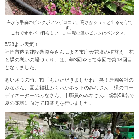
左から手前のピンクがアンゲロニア。高さがシュッと出るそうで
す。
これでオオバコ科らしい…。中程の濃いピンクはペンタス。
5/23よい天気！
福岡市造園建設業協会さんによる市庁舎花壇の植替え「花
と蝶の憩いの場づくり」は、年3回やって今回で第18回目
となりました。
あいさつの時、拍手もいただきましたね、笑！造園各社の
みなさん、園芸福祉ふくおかネットのみなさん、緑のコー
ディネーターのみなさん、市職員のみなさん、総勢58名で
夏の花壇に向けて植替えを行いました。