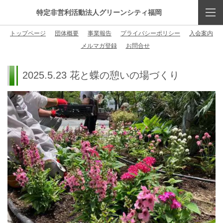
特定非営利活動法人グリーンシティ福岡
トップページ
団体概要
事業報告
プライバシーポリシー
入会案内
メルマガ登録
お問合せ
2025.5.23 花と蝶の憩いの場づくり