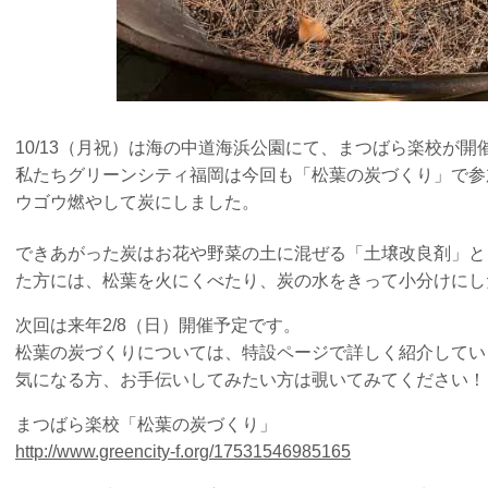
10/13（月祝）は海の中道海浜公園にて、まつばら楽校が開
私たちグリーンシティ福岡は今回も「松葉の炭づくり」で参
ウゴウ燃やして炭にしました。
できあがった炭はお花や野菜の土に混ぜる「土壌改良剤」と
た方には、松葉を火にくべたり、炭の水をきって小分けにし
次回は来年2/8（日）開催予定です。
松葉の炭づくりについては、特設ページで詳しく紹介してい
気になる方、お手伝いしてみたい方は覗いてみてください！
まつばら楽校「松葉の炭づくり」
http://www.greencity-f.org/17531546985165