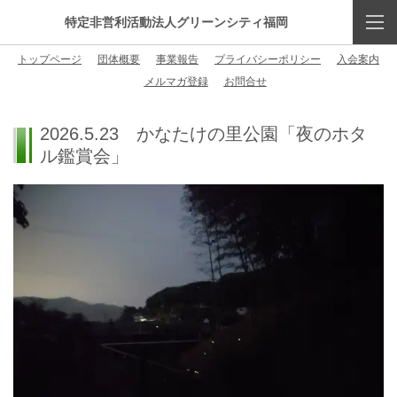
特定非営利活動法人グリーンシティ福岡
トップページ
団体概要
事業報告
プライバシーポリシー
入会案内
メルマガ登録
お問合せ
2026.5.23 かなたけの里公園「夜のホタ
ル鑑賞会」