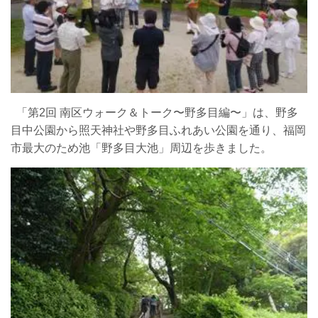
「第2回 南区ウォーク＆トーク〜野多目編〜」は、野多
目中公園から照天神社や野多目ふれあい公園を通り、福岡
市最大のため池「野多目大池」周辺を歩きました。