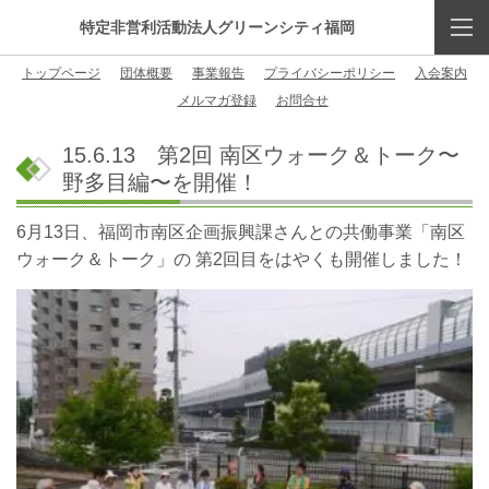
特定非営利活動法人グリーンシティ福岡
トップページ
団体概要
事業報告
プライバシーポリシー
入会案内
メルマガ登録
お問合せ
15.6.13 第2回 南区ウォーク＆トーク〜
野多目編〜を開催！
6月13日、福岡市南区企画振興課さんとの共働事業「南区
ウォーク＆トーク」の 第2回目をはやくも開催しました！