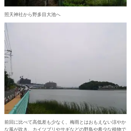
照天神社から野多目大池へ
前回に比べて高低差も少なく、梅雨とはおもえない涼やか
な風が吹き、カイツブリやサギなどの野鳥や希少な植物で