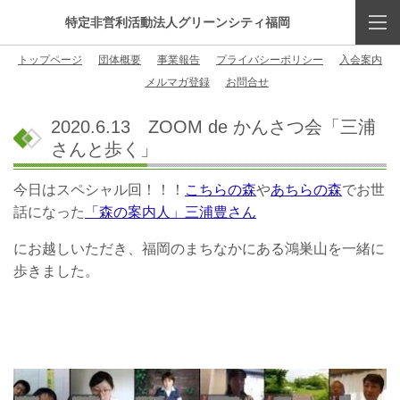
特定非営利活動法人グリーンシティ福岡
トップページ
団体概要
事業報告
プライバシーポリシー
入会案内
メルマガ登録
お問合せ
2020.6.13 ZOOM de かんさつ会「三浦
さんと歩く」
今日はスペシャル回！！！
こちらの森
や
あちらの森
でお世
話になった
「森の案内人」三浦豊さん
にお越しいただき、福岡のまちなかにある鴻巣山を一緒に
歩きました。