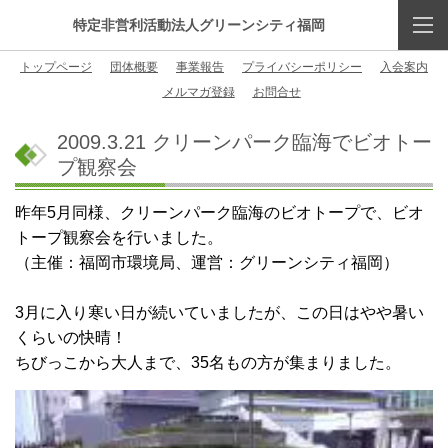
特定非営利活動法人グリーンシティ福岡
トップページ
団体概要
事業報告
プライバシーポリシー
入会案内
メルマガ登録
お問合せ
2009.3.21 クリーンパーク臨海でビオトー
プ観察会
昨年5月同様、クリーンパーク臨海のビオトープで、ビオ
トープ観察会を行いました。
（主催：福岡市環境局、運営：グリーンシティ福岡）
3月に入り寒い日が続いていましたが、この日はやや暑い
くらいの快晴！
ちびっこから大人まで、35名もの方が集まりました。