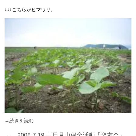
↓↓↓こちらがヒマワリ。
→続きを読む
2008.7.19 三日月山保全活動「楽友会」