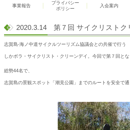
プライバシー
事業報告
入会案内
ポリシー
2020.3.14 第７回 サイクリスト
志賀島-海ノ中道サイクル
ツーリズム協議会との共催で行う
しかボラ・サイクリスト・クリーンデイ。今回
で第７回とな
総勢44名で、
志賀島の景観スポット「潮見公園」までのルートを安全で通