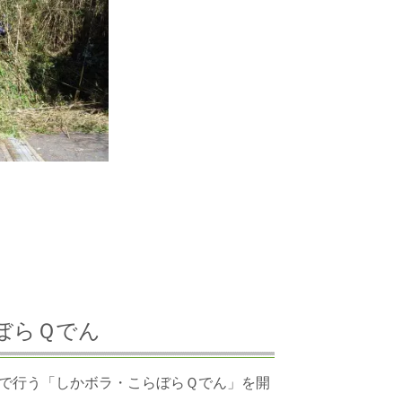
らぼらＱでん
で行う
「しかボラ・こらぼらＱでん」を開