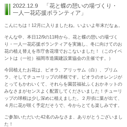
2022.12.9 「花と蝶の憩いの場づくり・
一人一花応援ボランティア」
こんにちは！12月に入りましたね。いよいよ年末だなぁ。
そんな中、本日12/9の11時から、花と蝶の憩いの場づく
り・一人一花応援ボランティアを実施し、冬に向けてのお
花の植え替えを市庁舎花壇でおこないました！（このイベ
ントは（一社）福岡市造園建設業協会の主催です。）
今回植えたお花は、ビオラ、アリッサム（白）、プリム
ラ、そしてチューリップの球根です。ビオラのオレンジが
とってもかわいくて、それらを園芸福祉ふくおかネットの
みなさまがセンスよく配置してくださいました！チューリ
ップの球根は少し深めに植えました。２月頃に葉が出て、
４月に花が咲く予定だそうで、今からとても楽しみです。
ご参加いただいた42名のみなさま、ありがとうございまし
た！