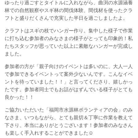
ゆったり過ごすとタイトルに入れながら、曲渕の水源涵養
林での自然観察やスギ林の間伐体験、間伐材を使ったクラ
フトと盛りだくさんで充実した半日を過ごしましたよ。
クラフトはスギの枝でハンガー作り。集中した様子で作業
に打ち込む参加者のみなさまの様子がとっても印象的！私
たちスタッフが思っていた以上に素敵なハンガーが完成し
ました。
参加者の方が「親子向けのイベントは多いのに、大人一人
で参加できるイベントって案外少ないんです。こんなイベ
ントを待っていました！！」と言ってくださり、嬉しかっ
たです。参加者同士でもお話がはずんでいる様子がとても
良かった！！
ご協力いただいた「福岡市水源林ボランティアの会」のみ
なさま、いつもながら、とても親切＆丁寧に作業を教えて
下さり、本当にありがとうございます！参加者のみなさん
も楽しく手入れすることができました☺️