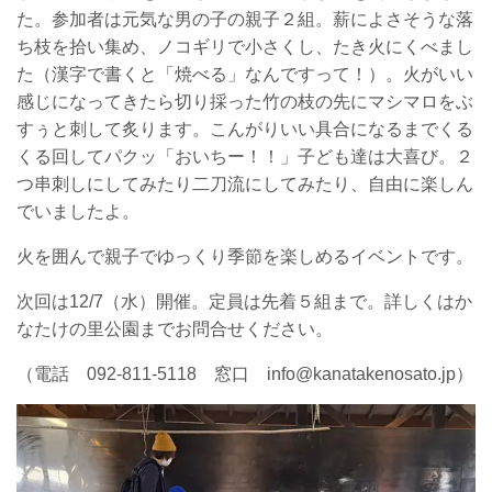
た。参加者は元気な男の子の親子２組。薪によさそうな落
ち枝を拾い集め、ノコギリで小さくし、たき火にくべまし
た（漢字で書くと「焼べる」なんですって！）。火がいい
感じになってきたら切り採った竹の枝の先にマシマロをぶ
すぅと刺して炙ります。こんがりいい具合になるまでくる
くる回してパクッ「おいちー！！」子ども達は大喜び。２
つ串刺しにしてみたり二刀流にしてみたり、自由に楽しん
でいましたよ。
火を囲んで親子でゆっくり季節を楽しめるイベントです。
次回は12/7（水）開催。定員は先着５組まで。詳しくはか
なたけの里公園までお問合せください。
（電話 092-811-5118 窓口 info@kanatakenosato.jp）