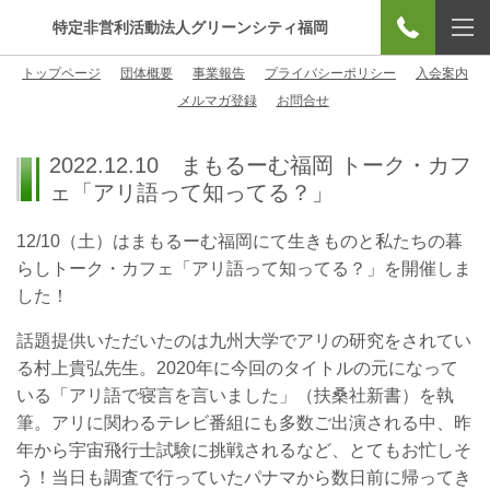
特定非営利活動法人グリーンシティ福岡
トップページ
団体概要
事業報告
プライバシーポリシー
入会案内
メルマガ登録
お問合せ
2022.12.10 まもるーむ福岡 トーク・カフ
ェ「アリ語って知ってる？」
12/10（土）はまもるーむ福岡にて生きものと私たちの暮
らしトーク・カフェ「アリ語って知ってる？」を開催しま
した！
話題提供いただいたのは九州大学でアリの研究をされてい
る村上貴弘先生。2020年に今回のタイトルの元になって
いる「アリ語で寝言を言いました」（扶桑社新書）を執
筆。アリに関わるテレビ番組にも多数ご出演される中、昨
年から宇宙飛行士試験に挑戦されるなど、とてもお忙しそ
う！当日も調査で行っていたパナマから数日前に帰ってき