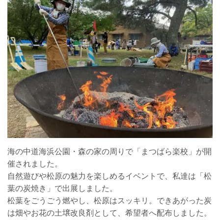
海の中道海浜公園・森の家の周りで「まつばら楽校」が開
催されました。
自然遊びや松原の魅力を楽しめるイベントで、私達は「松
葉の炭焼き」で出展しました。
松葉をごうごう燃やし、松原はスッキリ。できあがった炭
は畑やお花の土壌改良剤として、希望者へ配布しました。