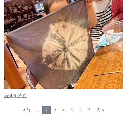
続きを読む
前
1
2
3
4
5
6
7
次