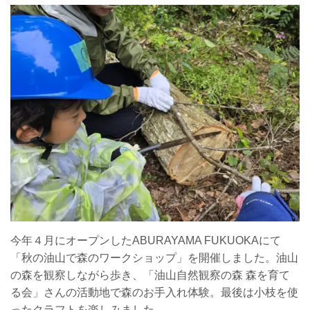
今年４月にオープンしたABURAYAMA FUKUOKAにて
「秋の油山で森のワークショップ」を開催しました。
油山
の森を観察しながら歩き、「油山自然観察の森 森を育て
る会」さんの活動地で森のお手入れ体験。最後は小枝を使
ったクラフトを楽しみました。