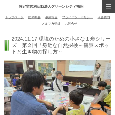
特定非営利活動法人グリーンシティ福岡
トップページ
団体概要
事業報告
プライバシーポリシー
入会案内
メルマガ登録
お問合せ
2024.11.17 環境のための小さな１歩シリー
ズ 第２回「身近な自然探検～観察スポッ
トと生き物の探し方～」